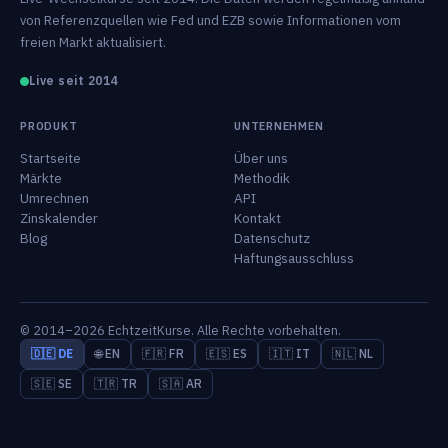
von Referenzquellen wie Fed und EZB sowie Informationen vom
freien Markt aktualisiert.
Live seit 2014
PRODUKT
UNTERNEHMEN
Startseite
Über uns
Märkte
Methodik
Umrechnen
API
Zinskalender
Kontakt
Blog
Datenschutz
Haftungsausschluss
© 2014–2026 EchtzeitKurse. Alle Rechte vorbehalten.
🇩🇪 DE
🌐 EN
🇫🇷 FR
🇪🇸 ES
🇮🇹 IT
🇳🇱 NL
🇸🇪 SE
🇹🇷 TR
🇸🇦 AR