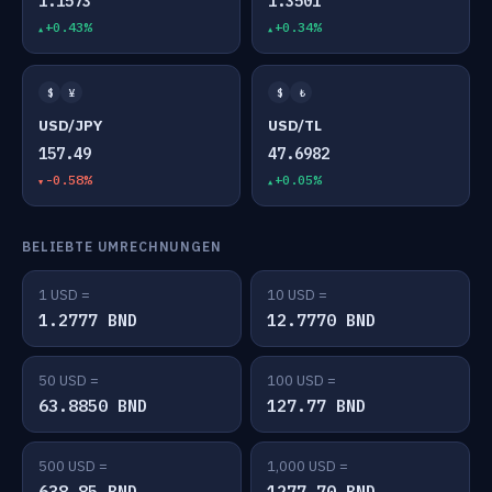
1.1573
1.3501
+0.43%
+0.34%
$
¥
$
₺
USD/JPY
USD/TL
157.49
47.6982
-0.58%
+0.05%
BELIEBTE UMRECHNUNGEN
1 USD =
10 USD =
1.2777 BND
12.7770 BND
50 USD =
100 USD =
63.8850 BND
127.77 BND
500 USD =
1,000 USD =
638.85 BND
1277.70 BND