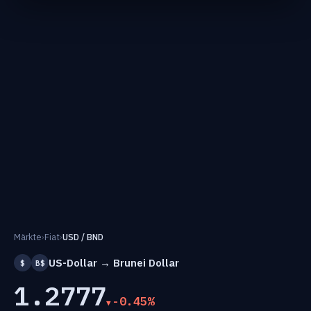
Märkte
›
Fiat
›
USD / BND
US-Dollar → Brunei Dollar
$
B$
1.2777
-0.45%