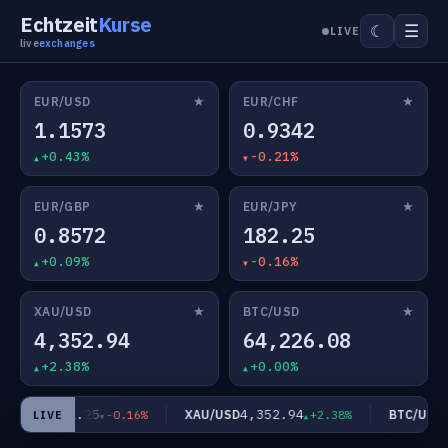
Echtzeit
Kurse
☰
☾
LIVE
live
exchanges
★
★
EUR/USD
EUR/CHF
1.1573
0.9342
+0.43%
-0.21%
★
★
EUR/GBP
EUR/JPY
0.8572
182.25
+0.09%
-0.16%
★
★
XAU/USD
BTC/USD
4,352.94
64,226.08
+2.38%
+0.00%
182.25
4,352.94
6
UR/JPY
XAU/USD
BTC/USD
-0.16%
+2.38%
LIVE