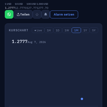
1 USD
10 USD
100 USD
1,000 USD
1.2777
12.7770
127.77
1277.70
☆
🔔
Teilen
Alarm setzen
KURSCHART
● Live
1H
1D
1W
1M
1Y
5Y
1.2777
Aug 7, 2026