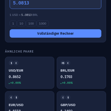
5.0813
1 USD =
5.0813
BRL
1
10
100
1000
Vollständiger Rechner
ÄHNLICHE PAARE
$
€
R$
€
USD/EUR
BRL/EUR
0.8652
0.1703
+0.00%
+0.00%
€
$
£
$
EUR/USD
GBP/USD