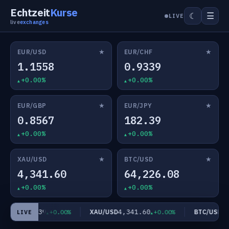
Echtzeit
Kurse
☰
☾
LIVE
live
exchanges
★
★
EUR/USD
EUR/CHF
1.1558
0.9339
+0.00%
+0.00%
★
★
EUR/GBP
EUR/JPY
0.8567
182.39
+0.00%
+0.00%
★
★
XAU/USD
BTC/USD
4,341.60
64,226.08
+0.00%
+0.00%
182.39
4,341.60
64,
R/JPY
XAU/USD
BTC/USD
+0.00%
+0.00%
LIVE