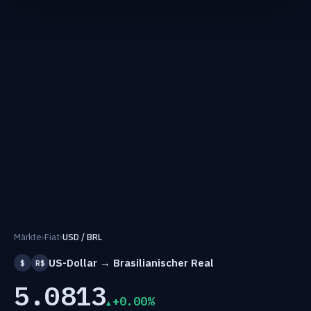
Märkte
›
Fiat
›
USD / BRL
US-Dollar → Brasilianischer Real
$
R$
5.0813
+0.00%