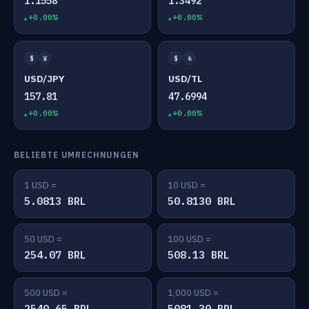
1.1558
1.3492
+0.00%
+0.00%
$
¥
$
₺
USD/JPY
USD/TL
157.81
47.6994
+0.00%
+0.00%
BELIEBTE UMRECHNUNGEN
1 USD =
10 USD =
5.0813 BRL
50.8130 BRL
50 USD =
100 USD =
254.07 BRL
508.13 BRL
500 USD =
1,000 USD =
2540.65 BRL
5081.30 BRL