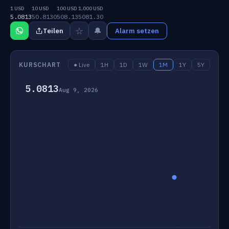
1 USD
10 USD
100 USD
1,000 USD
5.0813
50.8130
508.13
5081.30
☆
🔔
Teilen
Alarm setzen
KURSCHART
● Live
1H
1D
1W
1M
1Y
5Y
5.0813
Aug 9, 2026