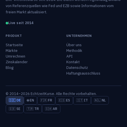
von Referenzquellen wie Fed und EZB sowie Informationen vom
freien Markt aktualisiert.
Live seit 2014
PRODUKT
UNTERNEHMEN
Startseite
Über uns
Märkte
Methodik
Umrechnen
API
Zinskalender
Kontakt
Blog
Datenschutz
Haftungsausschluss
© 2014–2026 EchtzeitKurse. Alle Rechte vorbehalten.
🇩🇪 DE
🌐 EN
🇫🇷 FR
🇪🇸 ES
🇮🇹 IT
🇳🇱 NL
🇸🇪 SE
🇹🇷 TR
🇸🇦 AR