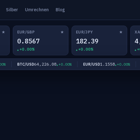
Silber
Umrechnen
Blog
★
★
★
EUR/GBP
EUR/JPY
XA
0.8567
182.39
4
+0.00%
+0.00%
+
64,226.08
1.1558
BTC/USD
EUR/USD
E
+0.00%
+0.00%