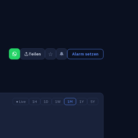
☆
🔔
Teilen
Alarm setzen
● Live
1H
1D
1W
1M
1Y
5Y