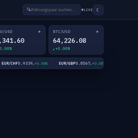
☾
🔍
LIVE
★
★
U/USD
BTC/USD
,341.60
64,226.08
0.00%
+0.00%
0.9339
0.8567
182.
UR/CHF
EUR/GBP
EUR/JPY
+0.00%
+0.00%