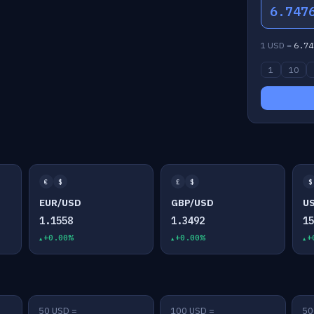
6.747
1 USD =
6.74
1
10
€
$
£
$
$
EUR/USD
GBP/USD
U
1.1558
1.3492
1
+0.00%
+0.00%
+
50 USD =
100 USD =
50