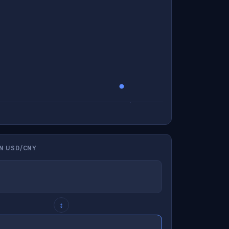
N USD/CNY
↕