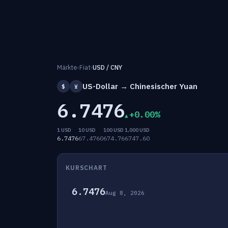
Märkte
›
Fiat
›
USD / CNY
US-Dollar → Chinesischer Yuan
$
¥
6.7476
+0.00%
1 USD
10 USD
100 USD
1,000 USD
6.7476
67.4760
674.76
6747.60
KURSCHART
6.7476
Aug 8, 2026