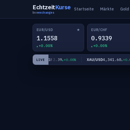
Echtzeit
Kurse
Startseite
Märkte
Gold
live
exchanges
★
EUR/USD
EUR/CHF
1.1558
0.9339
+0.00%
+0.00%
67
182.39
4,341.60
EUR/JPY
XAU/USD
+0.00%
+0.00%
+0.00%
LIVE