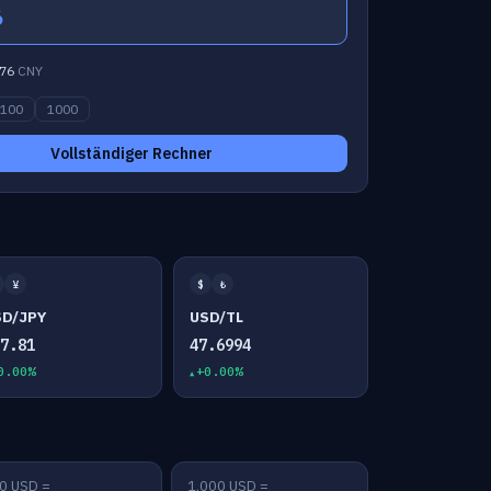
6
76
CNY
100
1000
Vollständiger Rechner
¥
$
₺
SD/JPY
USD/TL
57.81
47.6994
0.00%
+0.00%
0 USD =
1,000 USD =