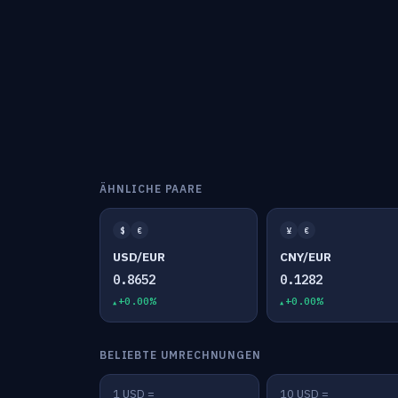
ÄHNLICHE PAARE
$
€
¥
€
USD/EUR
CNY/EUR
0.8652
0.1282
+0.00%
+0.00%
BELIEBTE UMRECHNUNGEN
1 USD =
10 USD =