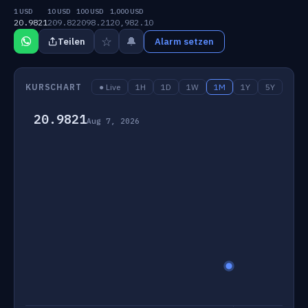
1 USD
10 USD
100 USD
1,000 USD
20.9821
209.82
2098.21
20,982.10
☆
🔔
Teilen
Alarm setzen
KURSCHART
● Live
1H
1D
1W
1M
1Y
5Y
20.9821
Aug 7, 2026