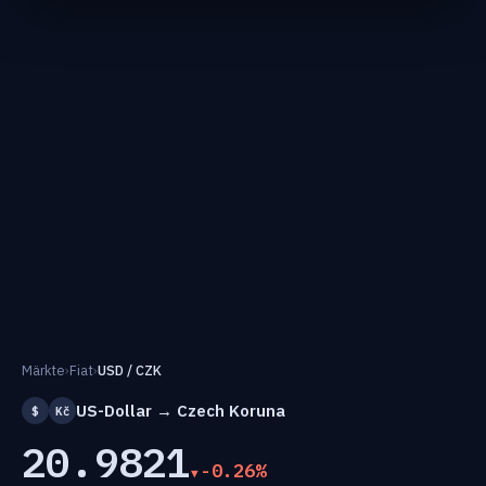
Märkte
›
Fiat
›
USD / CZK
US-Dollar → Czech Koruna
$
Kč
20.9821
-0.26%