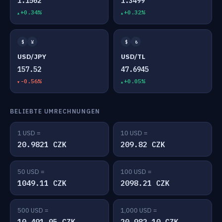
1.1562
1.3499
+0.34%
+0.32%
$
¥
$
₺
USD/JPY
USD/TL
157.52
47.6945
-0.56%
+0.05%
BELIEBTE UMRECHNUNGEN
1 USD =
10 USD =
20.9821 CZK
209.82 CZK
50 USD =
100 USD =
1049.11 CZK
2098.21 CZK
500 USD =
1,000 USD =
10,491.05 CZK
20,982.10 CZK