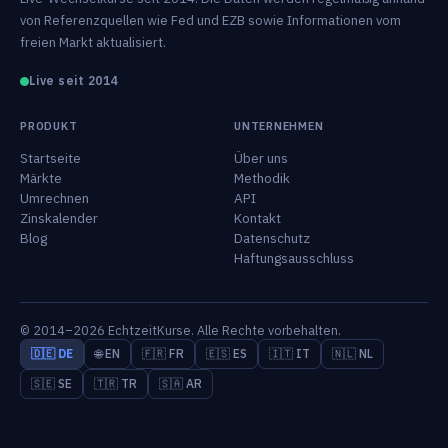
von Referenzquellen wie Fed und EZB sowie Informationen vom
freien Markt aktualisiert.
Live seit 2014
PRODUKT
UNTERNEHMEN
Startseite
Über uns
Märkte
Methodik
Umrechnen
API
Zinskalender
Kontakt
Blog
Datenschutz
Haftungsausschluss
© 2014–2026 EchtzeitKurse. Alle Rechte vorbehalten.
🇩🇪 DE
🌐 EN
🇫🇷 FR
🇪🇸 ES
🇮🇹 IT
🇳🇱 NL
🇸🇪 SE
🇹🇷 TR
🇸🇦 AR