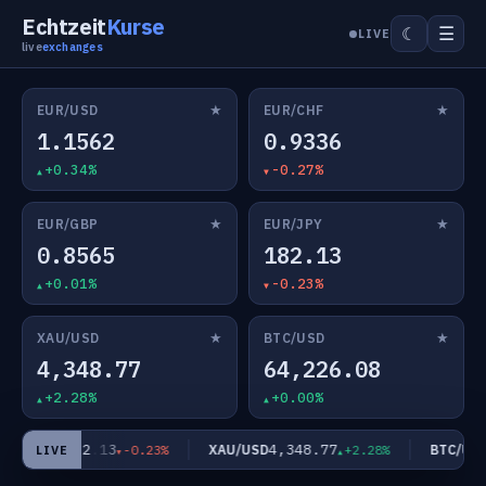
Echtzeit
Kurse
☰
☾
LIVE
live
exchanges
★
★
EUR/USD
EUR/CHF
1.1562
0.9336
+0.34%
-0.27%
★
★
EUR/GBP
EUR/JPY
0.8565
182.13
+0.01%
-0.23%
★
★
XAU/USD
BTC/USD
4,348.77
64,226.08
+2.28%
+0.00%
182.13
4,348.77
6
EUR/JPY
XAU/USD
BTC/USD
-0.23%
+2.28%
LIVE