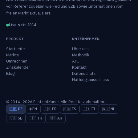
von Referenzquellen wie Fed und EZB sowie Informationen vom
freien Markt aktualisiert.
Live seit 2014
PRODUKT
UNTERNEHMEN
Startseite
Über uns
Märkte
Methodik
Umrechnen
API
Zinskalender
Kontakt
Blog
Datenschutz
Haftungsausschluss
© 2014–2026 EchtzeitKurse. Alle Rechte vorbehalten.
🇩🇪 DE
🌐 EN
🇫🇷 FR
🇪🇸 ES
🇮🇹 IT
🇳🇱 NL
🇸🇪 SE
🇹🇷 TR
🇸🇦 AR