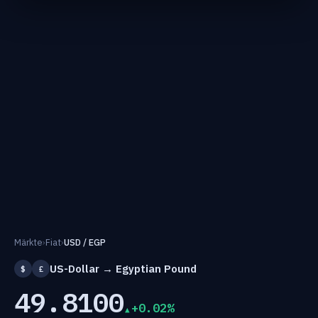
Märkte
›
Fiat
›
USD / EGP
US-Dollar → Egyptian Pound
$
£
49.8100
+0.02%