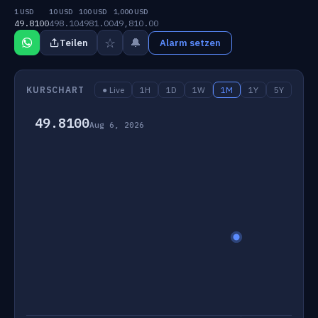
1 USD
10 USD
100 USD
1,000 USD
49.8100
498.10
4981.00
49,810.00
☆
🔔
Teilen
Alarm setzen
KURSCHART
● Live
1H
1D
1W
1M
1Y
5Y
49.8100
Aug 6, 2026