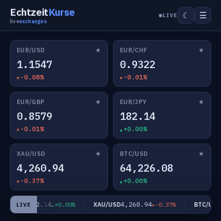
Echtzeit
Kurse
☰
☾
LIVE
live
exchanges
★
★
EUR/USD
EUR/CHF
1.1547
0.9322
-0.08%
-0.01%
★
★
EUR/GBP
EUR/JPY
0.8579
182.14
-0.01%
+0.00%
★
★
XAU/USD
BTC/USD
4,260.94
64,226.08
-0.37%
+0.00%
182.14
4,260.94
6
EUR/JPY
XAU/USD
BTC/USD
+0.00%
-0.37%
LIVE