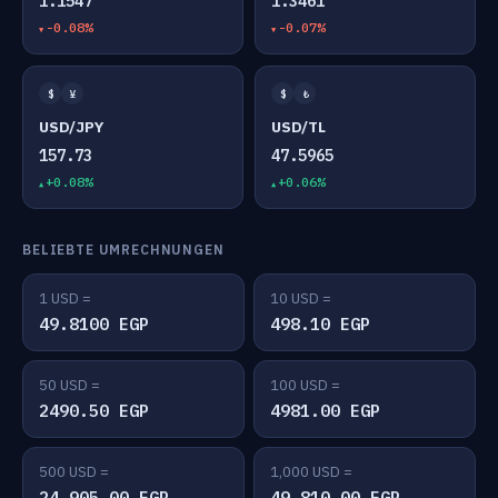
1.1547
1.3461
-0.08%
-0.07%
$
¥
$
₺
USD/JPY
USD/TL
157.73
47.5965
+0.08%
+0.06%
BELIEBTE UMRECHNUNGEN
1 USD =
10 USD =
49.8100 EGP
498.10 EGP
50 USD =
100 USD =
2490.50 EGP
4981.00 EGP
500 USD =
1,000 USD =
24,905.00 EGP
49,810.00 EGP