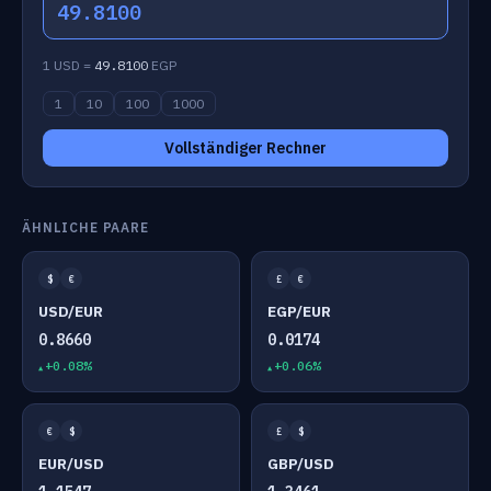
49.8100
1 USD =
49.8100
EGP
1
10
100
1000
Vollständiger Rechner
ÄHNLICHE PAARE
$
€
£
€
USD/EUR
EGP/EUR
0.8660
0.0174
+0.08%
+0.06%
€
$
£
$
EUR/USD
GBP/USD