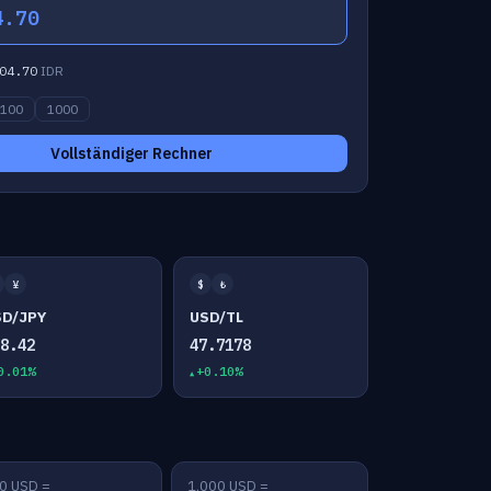
4.70
04.70
IDR
100
1000
Vollständiger Rechner
¥
$
₺
SD/JPY
USD/TL
58.42
47.7178
0.01%
+0.10%
0 USD =
1,000 USD =