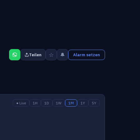
☆
🔔
Teilen
Alarm setzen
● Live
1H
1D
1W
1M
1Y
5Y