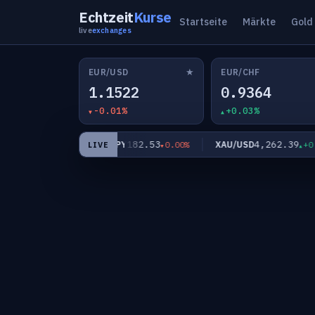
Echtzeit
Kurse
Startseite
Märkte
Gold
live
exchanges
★
EUR/USD
EUR/CHF
1.1522
0.9364
-0.01%
+0.03%
566
182.53
4,262.39
EUR/JPY
XAU/USD
+0.02%
0.00%
+0.25
LIVE