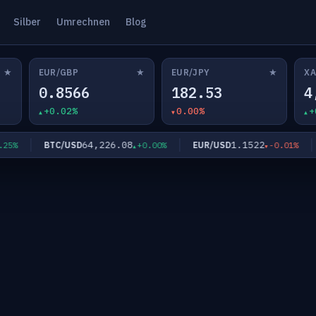
Silber
Umrechnen
Blog
★
★
★
EUR/GBP
EUR/JPY
XA
0.8566
182.53
4
+0.02%
0.00%
+
64,226.08
1.1522
BTC/USD
EUR/USD
E
%
+0.00%
-0.01%