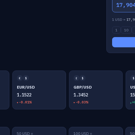
17,90
1 USD =
17,9
1
10
€
$
£
$
$
EUR/USD
GBP/USD
U
1.1522
1.3452
1
-0.01%
-0.03%
+
50 USD =
100 USD =
50