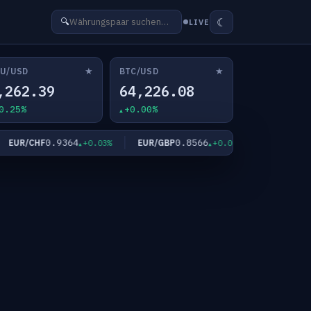
☾
🔍
LIVE
★
★
U/USD
BTC/USD
,262.39
64,226.08
0.25%
+0.00%
0.9364
0.8566
182.
UR/CHF
EUR/GBP
EUR/JPY
+0.03%
+0.02%