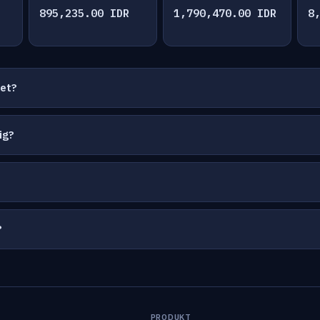
895,235.00 IDR
1,790,470.00 IDR
8
net?
ig?
?
PRODUKT