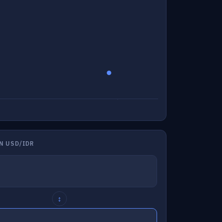
N USD/IDR
↕