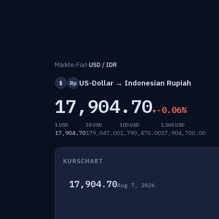
Märkte
›
Fiat
›
USD / IDR
US-Dollar → Indonesian Rupiah
$
Rp
17,904.70
-0.06%
1 USD
10 USD
100 USD
1,000 USD
17,904.70
179,047.00
1,790,470.00
17,904,700.00
KURSCHART
17,904.70
Aug 7, 2026