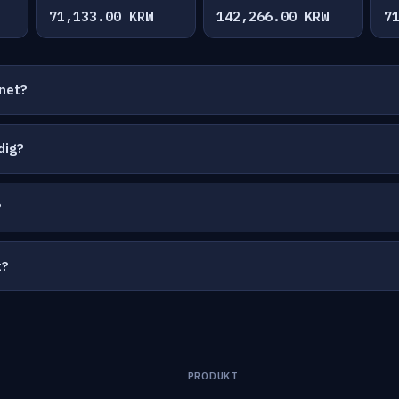
71,133.00 KRW
142,266.00 KRW
7
net?
dig?
?
t?
PRODUKT