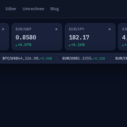
Silber
Umrechnen
Blog
★
★
★
EUR/GBP
EUR/JPY
XA
0.8580
182.17
4
+0.07%
+0.16%
+
64,226.08
1.1555
0
TC/USD
EUR/USD
EUR/CHF
+0.00%
+0.21%