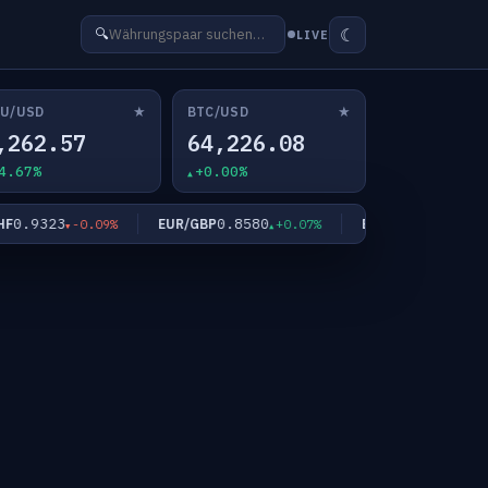
☾
🔍
LIVE
★
★
U/USD
BTC/USD
,262.57
64,226.08
4.67%
+0.00%
.9323
0.8580
182.17
EUR/GBP
EUR/JPY
-0.09%
+0.07%
+0.1