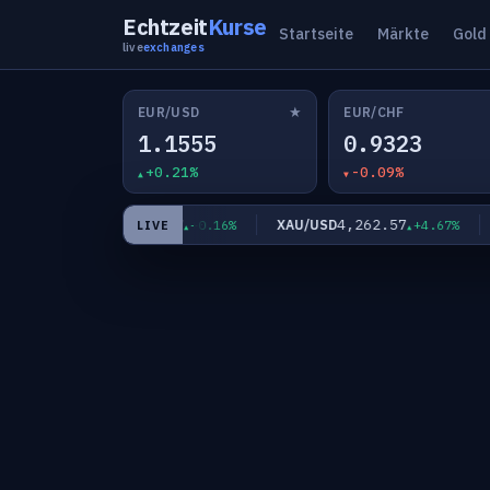
Echtzeit
Kurse
Startseite
Märkte
Gold
live
exchanges
★
EUR/USD
EUR/CHF
1.1555
0.9323
+0.21%
-0.09%
182.17
4,262.57
EUR/JPY
XAU/USD
B
7%
+0.16%
+4.67%
LIVE