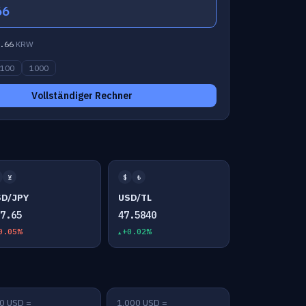
66
.66
KRW
100
1000
Vollständiger Rechner
¥
$
₺
SD/JPY
USD/TL
57.65
47.5840
0.05%
+0.02%
0 USD =
1,000 USD =