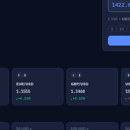
1422.
1 USD =
1422
1
10
€
$
£
$
$
EUR/USD
GBP/USD
U
1.1555
1.3468
1
+0.21%
+0.13%
-
50 USD =
100 USD =
50