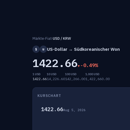
Märkte
›
Fiat
›
USD / KRW
US-Dollar → Südkoreanischer Won
$
₩
1422.66
-0.49%
1 USD
10 USD
100 USD
1,000 USD
1422.66
14,226.60
142,266.00
1,422,660.00
KURSCHART
1422.66
Aug 5, 2026