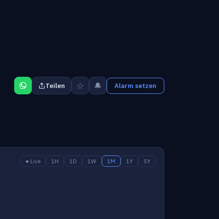
☆
🔔
Teilen
Alarm setzen
● Live
1H
1D
1W
1M
1Y
5Y