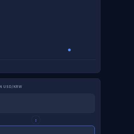
N USD/KRW
↕