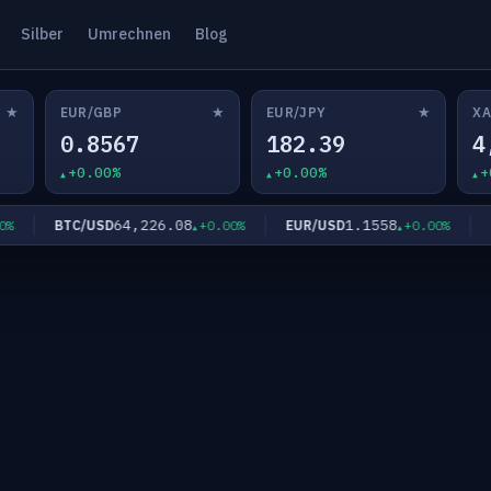
Silber
Umrechnen
Blog
★
★
★
EUR/GBP
EUR/JPY
XA
0.8567
182.39
4
+0.00%
+0.00%
+
64,226.08
1.1558
BTC/USD
EUR/USD
EU
+0.00%
+0.00%