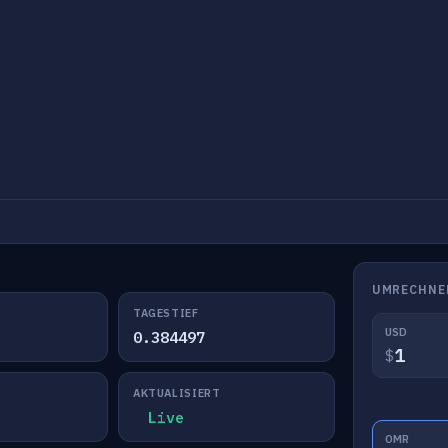
UMRECHNE
TAGESTIEF
USD
0.384497
$
AKTUALISIERT
Live
OMR