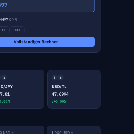
497
4497
OMR
100
1000
Vollständiger Rechner
¥
$
₺
SD/JPY
USD/TL
57.81
47.6994
0.00%
+0.00%
0 USD =
1,000 USD =