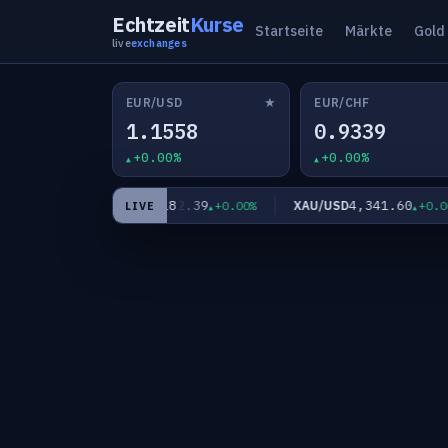
Echtzeit
Kurse
Startseite
Märkte
Gold
live
exchanges
★
EUR/USD
EUR/CHF
1.1558
0.9339
+0.00%
+0.00%
7
182.39
4,341.60
EUR/JPY
XAU/USD
+0.00%
+0.00%
+0.00%
LIVE