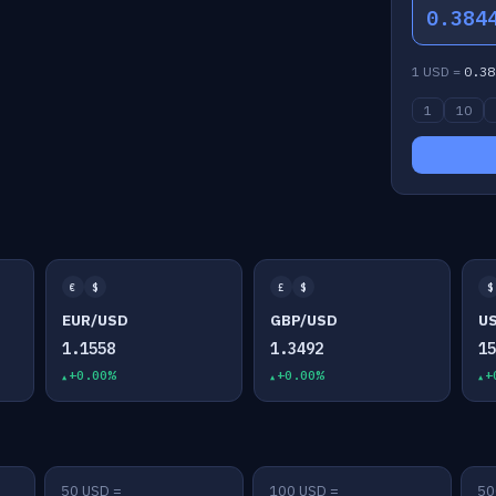
0.384
1 USD =
0.38
1
10
€
$
£
$
$
EUR/USD
GBP/USD
U
1.1558
1.3492
1
+0.00%
+0.00%
+
50 USD =
100 USD =
50