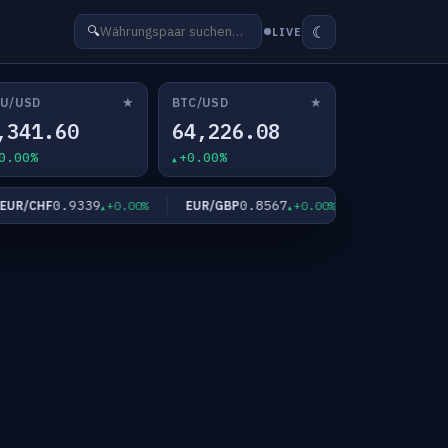
☾
🔍
LIVE
★
★
U/USD
BTC/USD
,341.60
64,226.08
0.00%
+0.00%
0.9339
0.8567
182.3
R/CHF
EUR/GBP
EUR/JPY
+0.00%
+0.00%