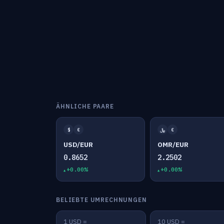
ÄHNLICHE PAARE
$
€
﷼
€
USD/EUR
OMR/EUR
0.8652
2.2502
+0.00%
+0.00%
BELIEBTE UMRECHNUNGEN
1 USD =
10 USD =