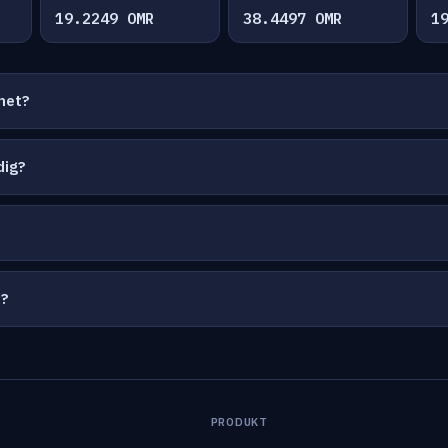
19.2249 OMR
38.4497 OMR
1
net?
dig?
?
t?
PRODUKT