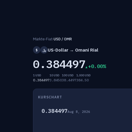
Märkte
›
Fiat
›
USD / OMR
US-Dollar → Omani Rial
$
﷼
0.384497
+0.00%
1 USD
10 USD
100 USD
1,000 USD
0.384497
3.8450
38.4497
384.50
KURSCHART
0.384497
Aug 8, 2026