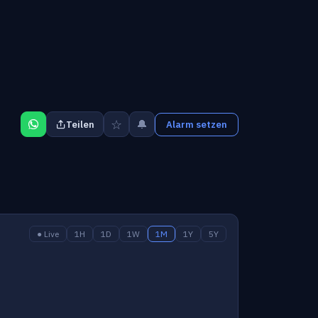
☆
🔔
Teilen
Alarm setzen
● Live
1H
1D
1W
1M
1Y
5Y