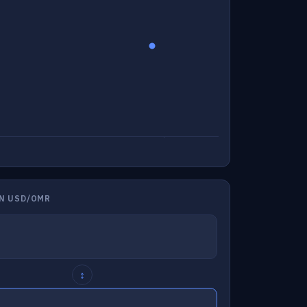
N USD/OMR
↕