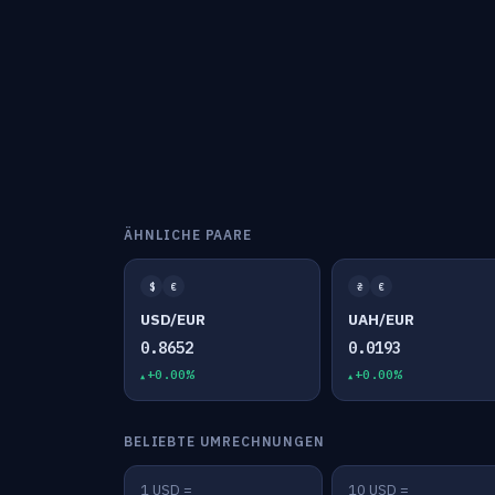
ÄHNLICHE PAARE
$
€
₴
€
USD/EUR
UAH/EUR
0.8652
0.0193
+0.00%
+0.00%
BELIEBTE UMRECHNUNGEN
1 USD =
10 USD =