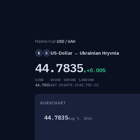
Märkte
›
Fiat
›
USD / UAH
US-Dollar → Ukrainian Hryvnia
$
₴
44.7835
+0.00%
1 USD
10 USD
100 USD
1,000 USD
44.7835
447.83
4478.35
44,783.50
KURSCHART
44.7835
Aug 9, 2026