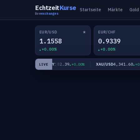
Echtzeit
Kurse
Startseite
Märkte
Gold
live
exchanges
★
EUR/USD
EUR/CHF
1.1558
0.9339
+0.00%
+0.00%
67
182.39
4,341.60
EUR/JPY
XAU/USD
+0.00%
+0.00%
+0.00
LIVE