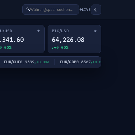
☾
🔍
LIVE
★
★
U/USD
BTC/USD
,341.60
64,226.08
0.00%
+0.00%
0.9339
0.8567
182
UR/CHF
EUR/GBP
EUR/JPY
+0.00%
+0.00%