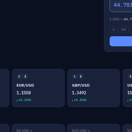
44.78
1 USD =
44.7
1
10
€
$
£
$
$
EUR/USD
GBP/USD
U
1.1558
1.3492
1
+0.00%
+0.00%
+
50 USD =
100 USD =
50