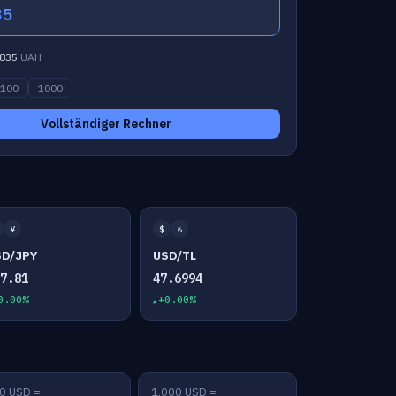
35
835
UAH
100
1000
Vollständiger Rechner
¥
$
₺
SD/JPY
USD/TL
57.81
47.6994
0.00%
+0.00%
0 USD =
1,000 USD =