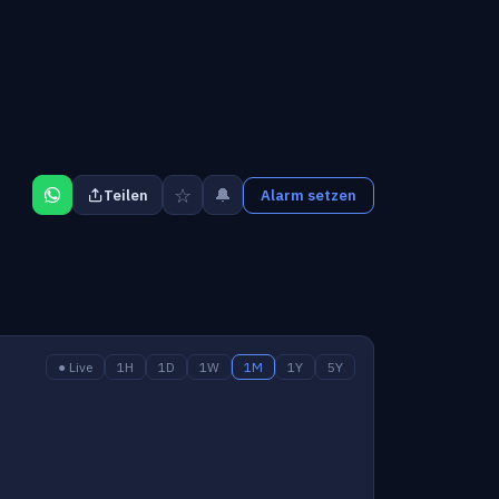
☆
🔔
Teilen
Alarm setzen
● Live
1H
1D
1W
1M
1Y
5Y