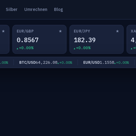
Silber
Umrechnen
Blog
★
★
★
EUR/GBP
EUR/JPY
XA
0.8567
182.39
4
+0.00%
+0.00%
+
64,226.08
1.1558
BTC/USD
EUR/USD
E
%
+0.00%
+0.00%