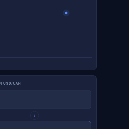
N USD/UAH
↕