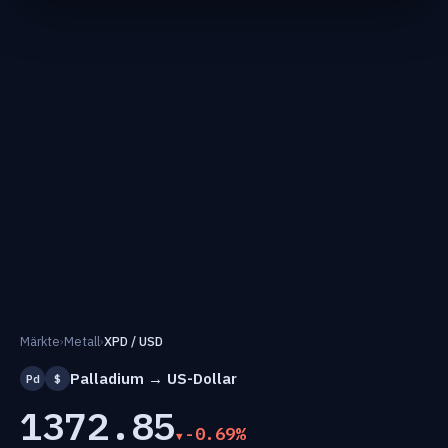
Märkte
›
Metall
›
XPD / USD
Palladium → US-Dollar
Pd
$
1372.85
-0.69%