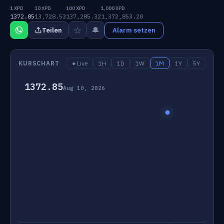
1 XPD
10 XPD
100 XPD
1,000 XPD
1372.85
13,728.53
137,285.32
1,372,853.20
☆
🔔
Teilen
Alarm setzen
KURSCHART
● Live
1H
1D
1W
1M
1Y
5Y
1372.85
Aug 10, 2026