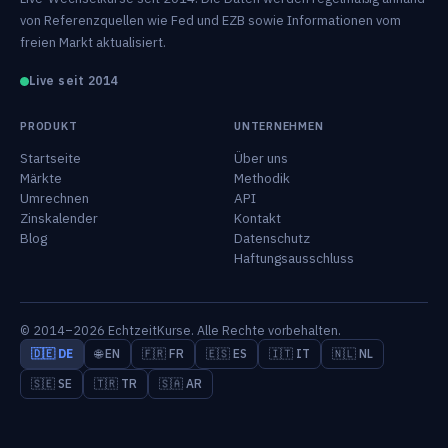
von Referenzquellen wie Fed und EZB sowie Informationen vom
freien Markt aktualisiert.
Live seit 2014
PRODUKT
UNTERNEHMEN
Startseite
Über uns
Märkte
Methodik
Umrechnen
API
Zinskalender
Kontakt
Blog
Datenschutz
Haftungsausschluss
© 2014–2026 EchtzeitKurse. Alle Rechte vorbehalten.
🇩🇪 DE
🌐 EN
🇫🇷 FR
🇪🇸 ES
🇮🇹 IT
🇳🇱 NL
🇸🇪 SE
🇹🇷 TR
🇸🇦 AR