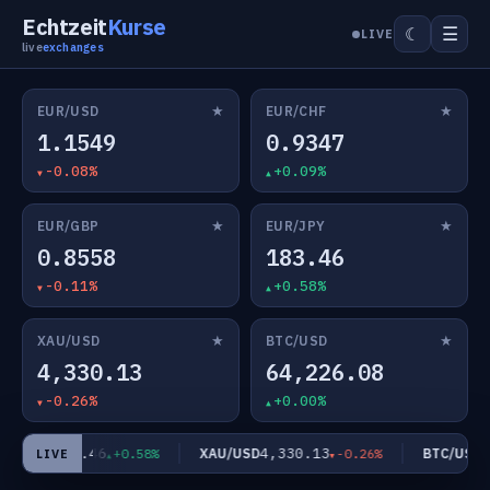
Echtzeit
Kurse
☰
☾
LIVE
live
exchanges
★
★
EUR/USD
EUR/CHF
1.1549
0.9347
-0.08%
+0.09%
★
★
EUR/GBP
EUR/JPY
0.8558
183.46
-0.11%
+0.58%
★
★
XAU/USD
BTC/USD
4,330.13
64,226.08
-0.26%
+0.00%
183.46
4,330.13
64
UR/JPY
XAU/USD
BTC/USD
+0.58%
-0.26%
LIVE