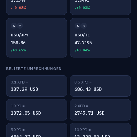
1.1549
1.3495
-0.08%
+0.03%
$
¥
$
₺
USD/JPY
USD/TL
158.86
47.7195
+0.67%
+0.04%
BELIEBTE UMRECHNUNGEN
0.1 XPD =
0.5 XPD =
137.29 USD
686.43 USD
1 XPD =
2 XPD =
1372.85 USD
2745.71 USD
5 XPD =
10 XPD =
6864.27 USD
13,728.53 USD