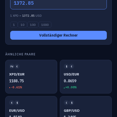
1372.85
1 XPD =
1372.85
USD
1
10
100
1000
Vollständiger Rechner
ÄHNLICHE PAARE
Pd
€
$
€
XPD/EUR
USD/EUR
1188.75
0.8659
-0.61%
+0.08%
€
$
£
$
EUR/USD
GBP/USD