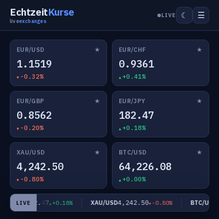
Echtzeit
Kurse
☰
☾
LIVE
live
exchanges
★
★
EUR/USD
EUR/CHF
1.1519
0.9361
-0.32%
+0.41%
★
★
EUR/GBP
EUR/JPY
0.8562
182.47
-0.20%
+0.18%
★
★
XAU/USD
BTC/USD
4,242.50
64,226.08
-0.80%
+0.00%
182.47
4,242.50
6
UR/JPY
XAU/USD
BTC/USD
+0.18%
-0.80%
LIVE