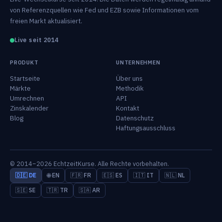
von Referenzquellen wie Fed und EZB sowie Informationen vom
freien Markt aktualisiert.
Live seit 2014
PRODUKT
UNTERNEHMEN
Startseite
Über uns
Märkte
Methodik
Umrechnen
API
Zinskalender
Kontakt
Blog
Datenschutz
Haftungsausschluss
© 2014–2026 EchtzeitKurse. Alle Rechte vorbehalten.
🇩🇪 DE
🌐 EN
🇫🇷 FR
🇪🇸 ES
🇮🇹 IT
🇳🇱 NL
🇸🇪 SE
🇹🇷 TR
🇸🇦 AR