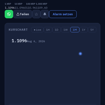
1 XRP
10 XRP
100 XRP
1,000 XRP
1.1096
11.0960
110.96
1109.60
☆
🔔
Teilen
Alarm setzen
KURSCHART
● Live
1H
1D
1W
1M
1Y
5Y
1.1096
Aug 6, 2026