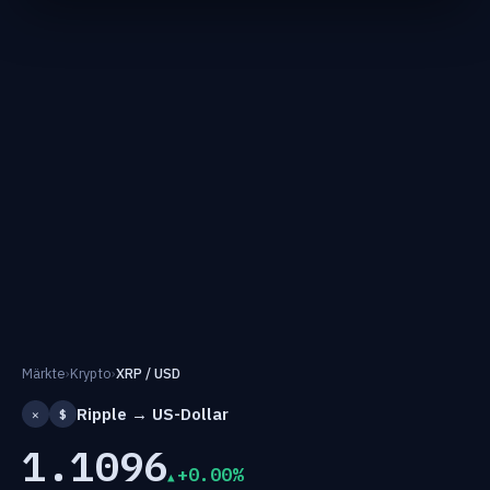
Märkte
›
Krypto
›
XRP / USD
Ripple → US-Dollar
✕
$
1.1096
+0.00%