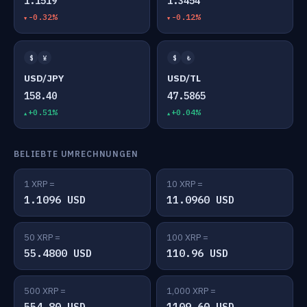
1.1519
1.3454
-0.32%
-0.12%
$
¥
$
₺
USD/JPY
USD/TL
158.40
47.5865
+0.51%
+0.04%
BELIEBTE UMRECHNUNGEN
1 XRP =
10 XRP =
1.1096 USD
11.0960 USD
50 XRP =
100 XRP =
55.4800 USD
110.96 USD
500 XRP =
1,000 XRP =
554.80 USD
1109.60 USD